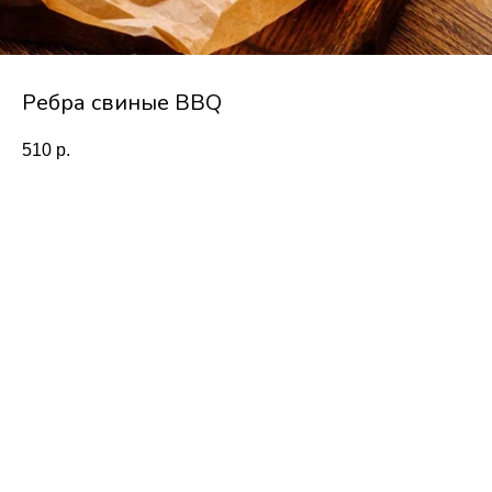
Ребра свиные BBQ
510
р.